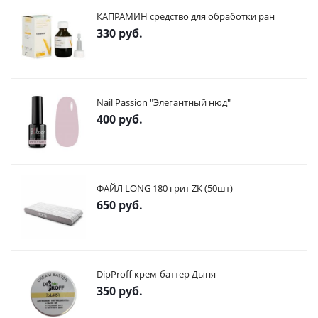
КАПРАМИН средство для обработки ран
330
руб.
Nail Passion "Элегантный нюд"
400
руб.
ФАЙЛ LONG 180 грит ZK (50шт)
650
руб.
DipProff крем-баттер Дыня
350
руб.