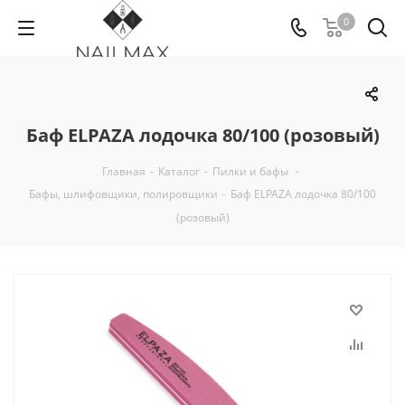
0
Баф ELPAZA лодочка 80/100 (розовый)
Главная
-
Каталог
-
Пилки и бафы
-
Бафы, шлифовщики, полировщики
-
Баф ELPAZA лодочка 80/100
(розовый)