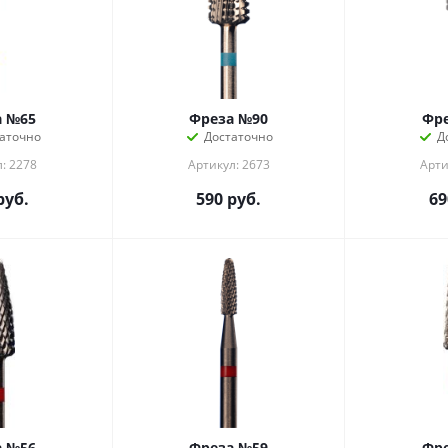
а №65
Фреза №90
Фр
аточно
Достаточно
Д
: 2278
Артикул: 2673
Арти
руб.
590
руб.
69
а №56
Фреза №59
Фр