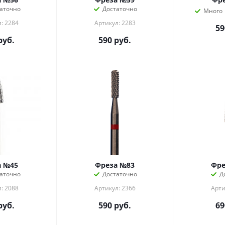
аточно
Достаточно
Много
: 2284
Артикул: 2283
59
руб.
590
руб.
а №45
Фреза №83
Фре
аточно
Достаточно
Д
: 2088
Артикул: 2366
Арти
руб.
590
руб.
69