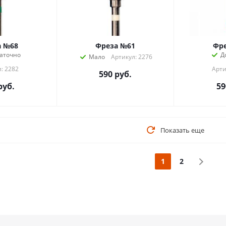
а №68
Фреза №61
Фр
аточно
Д
Мало
Артикул: 2276
: 2282
Арти
590
руб.
руб.
59
Показать еще
1
2