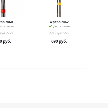
еза №60
Фреза №62
остаточно
Достаточно
кул: 2275
Артикул: 2279
0
руб.
690
руб.