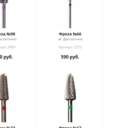
еза №98
Фреза №66
остаточно
Достаточно
кул: 2669
Артикул: 2272
0
руб.
590
руб.
еза №72
Фреза №67