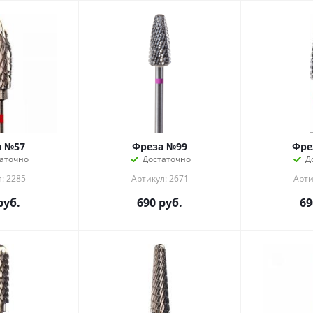
а №57
Фреза №99
Фре
аточно
Достаточно
Д
: 2285
Артикул: 2671
Арти
руб.
690
руб.
69