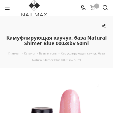
0
Камуфлирующая каучук. база Natural
Shimer Blue 0003sbv 50ml
Главная
-
Каталог
-
Базы и топы
-
Камуфлирующая каучук. база
Natural Shimer Blue 0003sbv 50ml