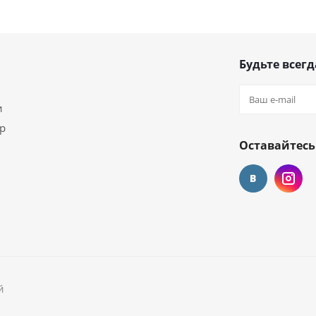
Будьте всегд
и
ар
Оставайтесь
й