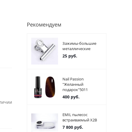
Рекомендуем
Зажимы-большие
металлические
25
руб.
Nail Passion
"Желанный
подарок"5011
400
руб.
аличии
EMIL пылесос
встраиваемый X2В
7 800
руб.