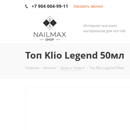
+7 904 004-99-11
Заказать звонок
Интернет-магазин
материалов для ногтей
Топ Klio Legend 50мл
Главная
-
Каталог
-
Базы и топы
-
Топ Klio Legend 50мл