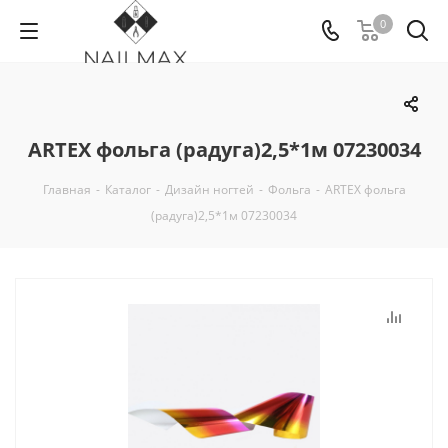
0
ARTEX фольга (радуга)2,5*1м 07230034
Главная
-
Каталог
-
Дизайн ногтей
-
Фольга
-
ARTEX фольга
(радуга)2,5*1м 07230034