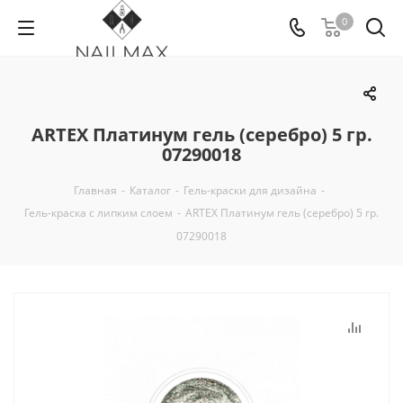
0
ARTEX Платинум гель (серебро) 5 гр.
07290018
Главная
-
Каталог
-
Гель-краски для дизайна
-
Гель-краска с липким слоем
-
ARTEX Платинум гель (серебро) 5 гр.
07290018