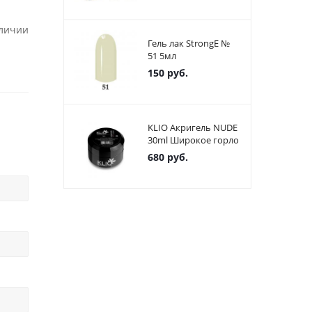
аличии
Гель лак StrongE №
51 5мл
150
руб.
KLIO Акригель NUDE
30ml Широкое горло
680
руб.