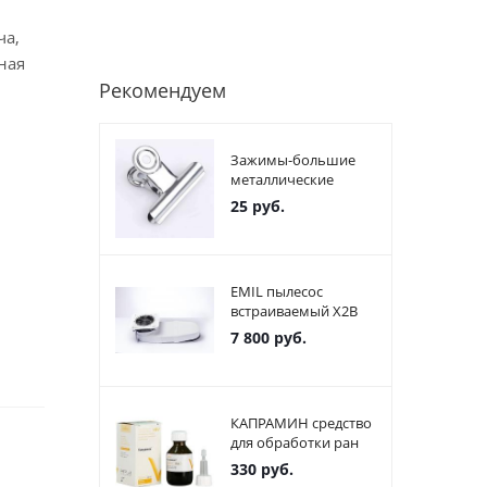
ча,
ная
Рекомендуем
Зажимы-большие
металлические
25
руб.
EMIL пылесос
встраиваемый X2В
7 800
руб.
КАПРАМИН средство
для обработки ран
330
руб.