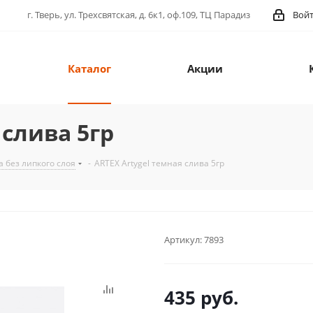
г. Тверь, ул. Трехсвятская, д. 6к1, оф.109, ТЦ Парадиз
Вой
Каталог
Акции
 слива 5гр
а без липкого слоя
-
ARTEX Artygel темная слива 5гр
Артикул:
7893
435
руб.