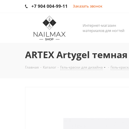
+7 904 004-99-11
Заказать звонок
Интернет-магазин
материалов для ногтей
ARTEX Artygel темная
Главная
-
Каталог
-
Гель-краски для дизайна
-
Гель-краск