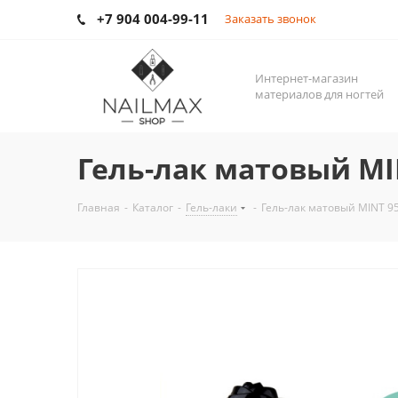
+7 904 004-99-11
Заказать звонок
Интернет-магазин
материалов для ногтей
Гель-лак матовый MI
Главная
-
Каталог
-
Гель-лаки
-
Гель-лак матовый MINT 9