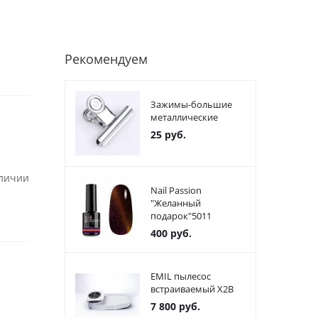
Рекомендуем
Зажимы-большие
металлические
25
руб.
аличии
Nail Passion
"Желанный
подарок"5011
400
руб.
EMIL пылесос
встраиваемый X2В
7 800
руб.