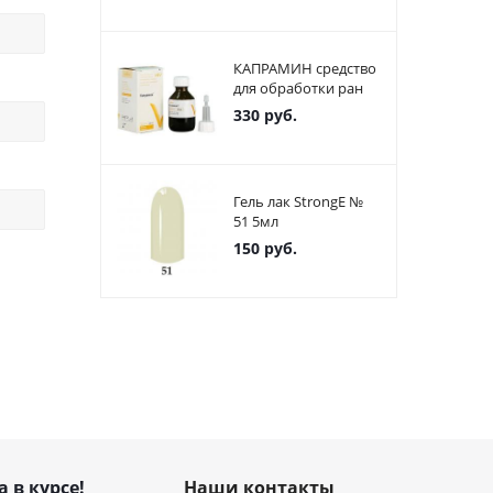
КАПРАМИН средство
для обработки ран
330
руб.
Гель лак StrongE №
51 5мл
150
руб.
а в курсе!
Наши контакты