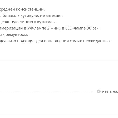
средней консистенции.
близко к кутикуле, не затекает.
идеальную линию у кутикулы.
имеризации в УФ-лампе 2 мин., в LED-лампе 30 сек.
лак ремувером.
s идеально подходят для воплощения самых неожиданных
Нет в н