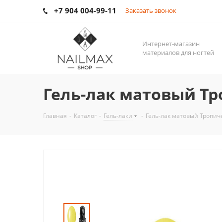
+7 904 004-99-11
Заказать звонок
Интернет-магазин
материалов для ногтей
Гель-лак матовый Тр
Главная
-
Каталог
-
Гель-лаки
-
Гель-лак матовый Тропич