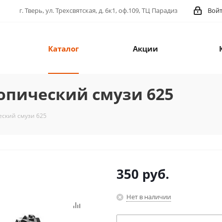
г. Тверь, ул. Трехсвятская, д. 6к1, оф.109, ТЦ Парадиз
Вой
Каталог
Акции
опический смузи 625
еский смузи 625
350
руб.
Нет в наличии