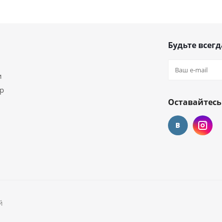
Будьте всегд
и
ар
Оставайтесь
й