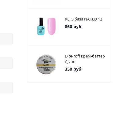
KLIO база NAKED 12
860
руб.
DipProff крем-баттер
Дыня
350
руб.