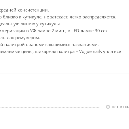
средней консистенции.
лизко к кутикуле, не затекает, легко распределяется.
идеальную линию у кутикулы.
имеризации в УФ-лампе 2 мин., в LED-лампе 30 сек.
ель-лак ремувером.
рой палитрой с запоминающимися названиями.
емлемые цены, шикарная палитра – Vogue nails учла все
Нет в н