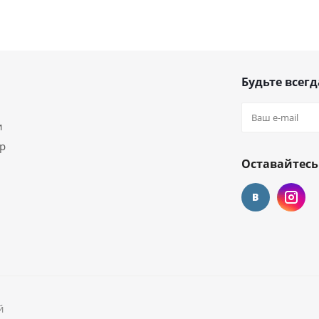
Будьте всегд
и
ар
Оставайтесь
й