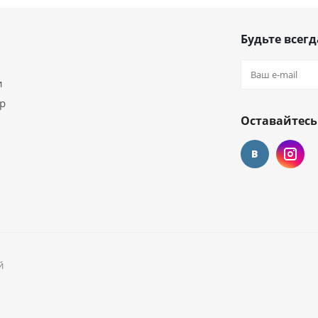
Будьте всегд
и
ар
Оставайтесь
й