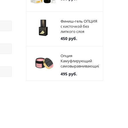
Финиш-гель ОПЦИЯ
с кисточкой без
липкого слоя
450
руб.
Опция
Камуфлирующий
самовыравнивающийся
гель светло-розовый
495
руб.
(холодный) Тон №3
(15 мл)