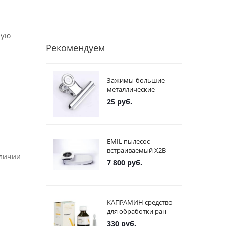
ную
Рекомендуем
Зажимы-большие
металлические
25
руб.
EMIL пылесос
встраиваемый X2В
аличии
7 800
руб.
КАПРАМИН средство
для обработки ран
330
руб.