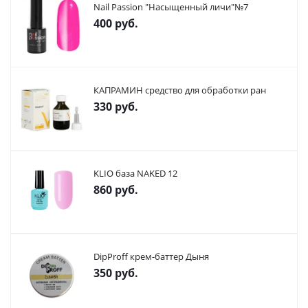
Nail Passion "Насыщенный личи"№7
400
руб.
КАПРАМИН средство для обработки ран
330
руб.
KLIO база NAKED 12
860
руб.
DipProff крем-баттер Дыня
350
руб.