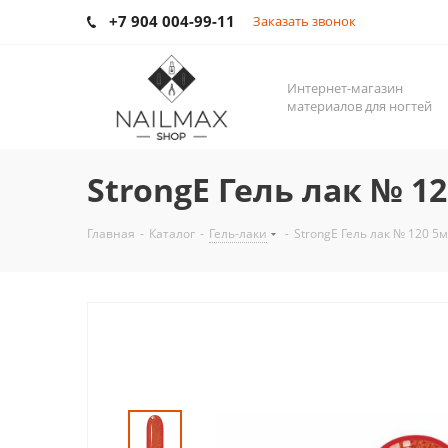
+7 904 004-99-11
Заказать звонок
Интернет-магазин
материалов для ногтей
StrongE Гель лак № 1
Главная
-
Каталог
-
Гель-лаки
-
StrongE Гель лак № 120 5