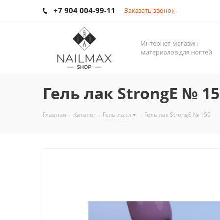
+7 904 004-99-11
Заказать звонок
Интернет-магазин
материалов для ногтей
Гель лак StrongE № 15
Главная
-
Каталог
-
Гель-лаки
-
Гель лак StrongE № 159