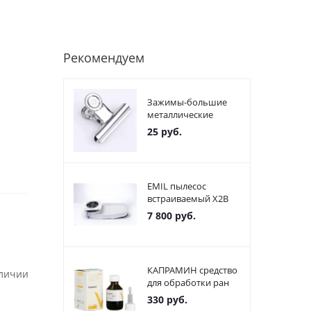
Рекомендуем
Зажимы-большие
металлические
25
руб.
EMIL пылесос
встраиваемый X2В
7 800
руб.
КАПРАМИН средство
аличии
для обработки ран
330
руб.