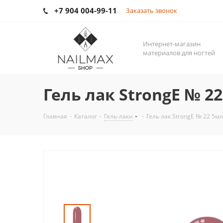
+7 904 004-99-11
Заказать звонок
Интернет-магазин
материалов для ногтей
Гель лак StrongE № 2
Главная
-
Каталог
-
Гель-лаки
-
Гель лак StrongE № 22 5мл