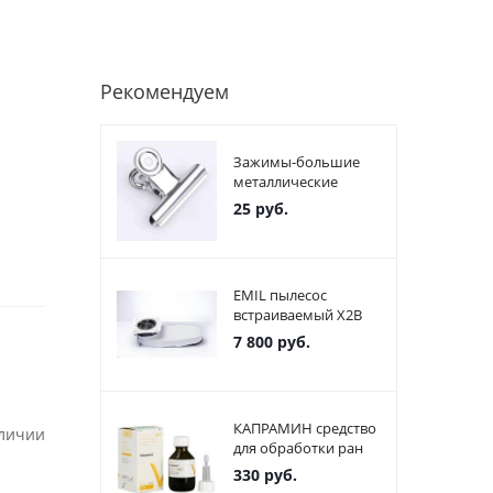
Рекомендуем
Зажимы-большие
металлические
25
руб.
EMIL пылесос
встраиваемый X2В
7 800
руб.
КАПРАМИН средство
аличии
для обработки ран
330
руб.