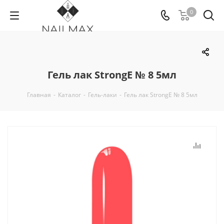
0
Гель лак StrongE № 8 5мл
Главная
-
Каталог
-
Гель-лаки
-
Гель лак StrongE № 8 5мл