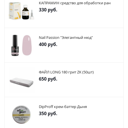
КАПРАМИН средство для обработки ран
330
руб.
Nail Passion "Элегантный нюд"
400
руб.
ФАЙЛ LONG 180 грит ZK (50шт)
650
руб.
DipProff крем-баттер Дыня
350
руб.