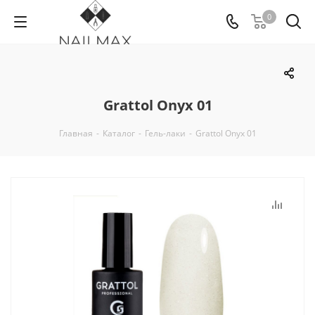
0
Grattol Onyx 01
Главная
-
Каталог
-
Гель-лаки
-
Grattol Onyx 01