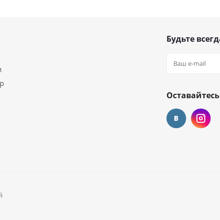
Будьте всегд
и
ар
Оставайтесь
й