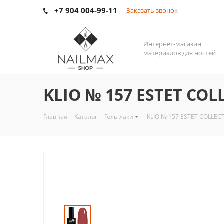
+7 904 004-99-11
Заказать звонок
Интернет-магазин
материалов для ногтей
KLIO № 157 ESTET COL
Главная
-
Каталог
-
Гель-лаки
-
KLIO № 157 ESTET COLLEC