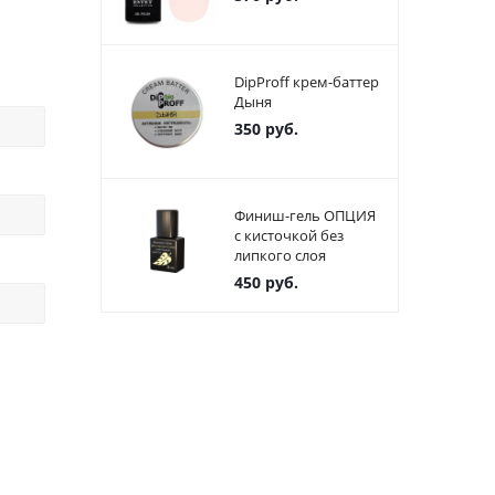
DipProff крем-баттер
Дыня
350
руб.
Финиш-гель ОПЦИЯ
с кисточкой без
липкого слоя
450
руб.