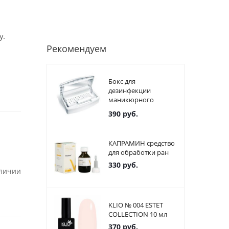
у.
Рекомендуем
Бокс для
дезинфекции
маникюрного
инструмента
390
руб.
пластиковый
КАПРАМИН средство
для обработки ран
330
руб.
аличии
KLIO № 004 ESTET
COLLECTION 10 мл
370
руб.