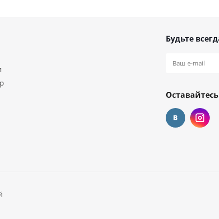
Будьте всегд
и
ар
Оставайтесь
й