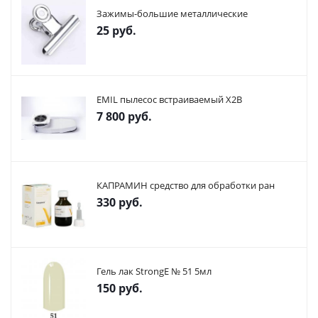
Зажимы-большие металлические
25
руб.
EMIL пылесос встраиваемый X2В
7 800
руб.
КАПРАМИН средство для обработки ран
330
руб.
Гель лак StrongE № 51 5мл
150
руб.