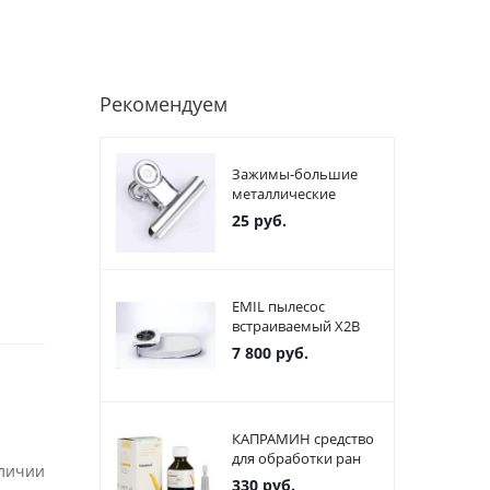
Рекомендуем
Зажимы-большие
металлические
25
руб.
EMIL пылесос
встраиваемый X2В
7 800
руб.
КАПРАМИН средство
для обработки ран
аличии
330
руб.