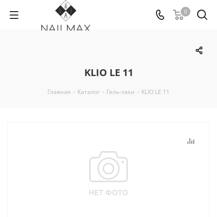
0
KLIO LE 11
Главная
-
Каталог
-
Гель-лаки
-
KLIO LE 11