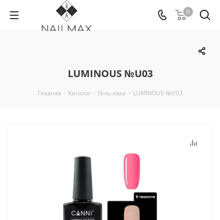
0
LUMINOUS №U03
Главная
-
Каталог
-
Гель-лаки
-
LUMINOUS №U03