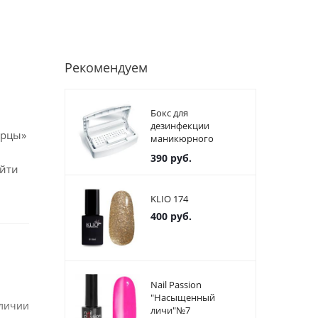
Рекомендуем
Бокс для
дезинфекции
орцы»
маникюрного
инструмента
390
руб.
пластиковый
айти
KLIO 174
400
руб.
Nail Passion
"Насыщенный
аличии
личи"№7