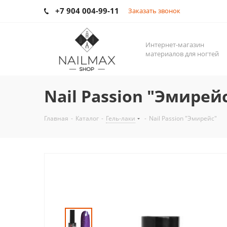
+7 904 004-99-11
Заказать звонок
Интернет-магазин
материалов для ногтей
Nail Passion "Эмирей
Главная
-
Каталог
-
Гель-лаки
-
Nail Passion "Эмирейс"