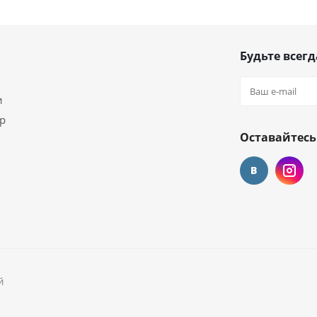
Будьте всегд
и
ар
Оставайтесь
й