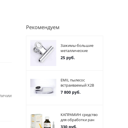
Рекомендуем
Зажимы-большие
металлические
25
руб.
EMIL пылесос
встраиваемый X2В
7 800
руб.
аличии
КАПРАМИН средство
для обработки ран
330
руб.