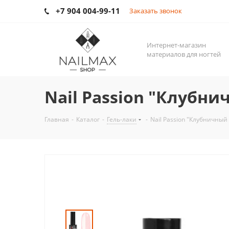
+7 904 004-99-11
Заказать звонок
Интернет-магазин
материалов для ногтей
Nail Passion "Клубн
Главная
-
Каталог
-
Гель-лаки
-
Nail Passion "Клубничный