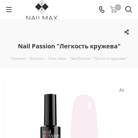
0
Nail Passion "Легкость кружева"
Главная
-
Каталог
-
Гель-лаки
-
Nail Passion "Легкость кружева"