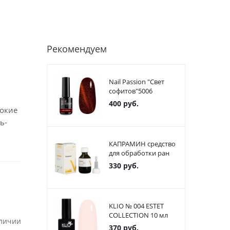
Рекомендуем
Nail Passion "Свет
софитов"5006
400
руб.
бокие
ь-
КАПРАМИН средство
для обработки ран
330
руб.
KLIO № 004 ESTET
COLLECTION 10 мл
аличии
370
руб.