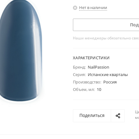
Нет в наличии
Под
Наши менеджеры обязательно свяжу
ХАРАКТЕРИСТИКИ
Бренд:
NailPassion
Серия:
Испанские кварталы
Производство:
Россия
Объем, мл:
10
Ц
Поделиться
м