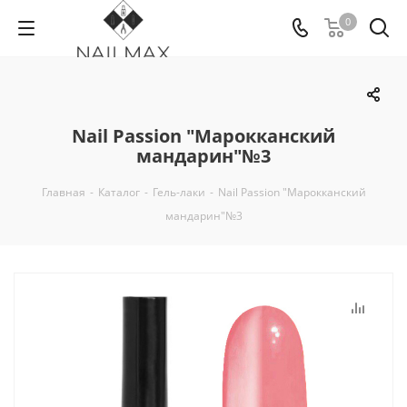
0
Nail Passion "Марокканский
мандарин"№3
Главная
-
Каталог
-
Гель-лаки
-
Nail Passion "Марокканский
мандарин"№3