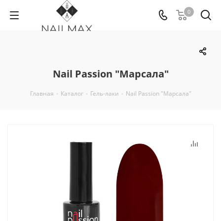
0
Nail Passion "Марсала"
Главная
-
Каталог
-
Гель-лаки
-
Nail Passion "Марсала"