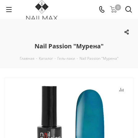
0
Nail Passion "Мурена"
Главная
-
Каталог
-
Гель-лаки
-
Nail Passion "Мурена"