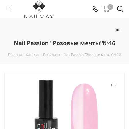
0
Nail Passion "Розовые мечты"№16
Главная
-
Каталог
-
Гель-лаки
-
Nail Passion "Розовые мечты"№16