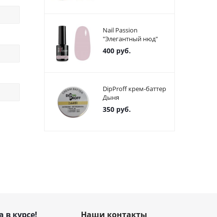
Nail Passion
"Элегантный нюд"
400
руб.
DipProff крем-баттер
Дыня
350
руб.
а в курсе!
Наши контакты