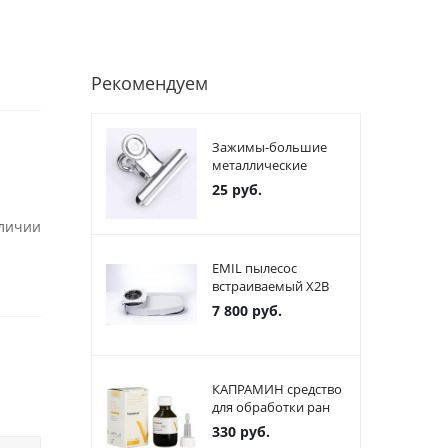
Рекомендуем
Зажимы-большие
металлические
25
руб.
аличии
EMIL пылесос
встраиваемый X2В
7 800
руб.
КАПРАМИН средство
для обработки ран
330
руб.