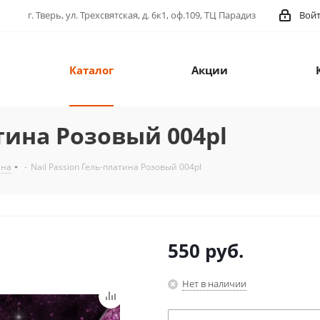
г. Тверь, ул. Трехсвятская, д. 6к1, оф.109, ТЦ Парадиз
Вой
Каталог
Акции
атина Розовый 004pl
ина
-
Nail Passion Гель-платина Розовый 004pl
550
руб.
Нет в наличии