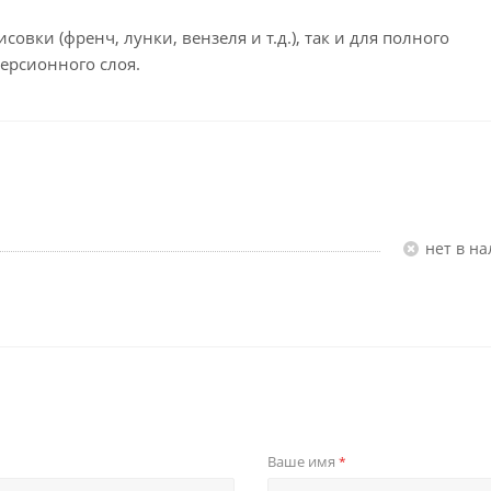
овки (френч, лунки, вензеля и т.д.), так и для полного
ерсионного слоя.
Нет в н
Ваше имя
*