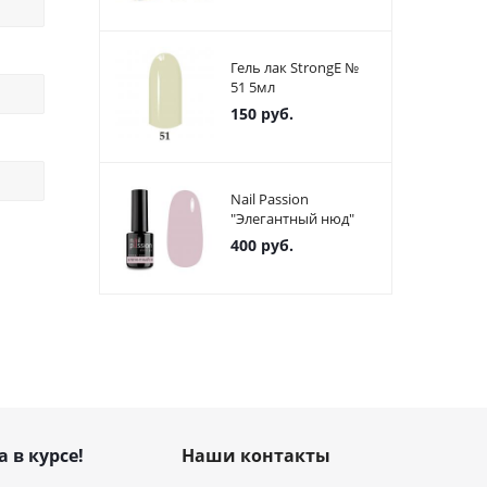
Гель лак StrongE №
51 5мл
150
руб.
Nail Passion
"Элегантный нюд"
400
руб.
а в курсе!
Наши контакты