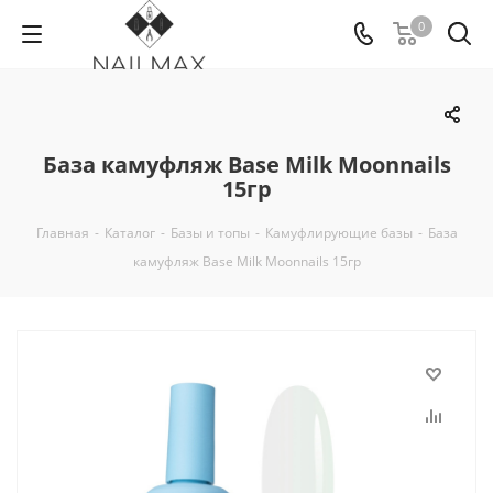
0
База камуфляж Base Milk Moonnails
15гр
Главная
-
Каталог
-
Базы и топы
-
Камуфлирующие базы
-
База
камуфляж Base Milk Moonnails 15гр