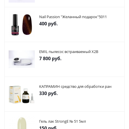
Nail Passion "Желанный подарок"5011
400
руб.
EMIL пылесос встраиваемый X2В
7 800
руб.
КАПРАМИН средство для обработки ран
330
руб.
Гель лак StrongE № 51 5мл
150
руб.