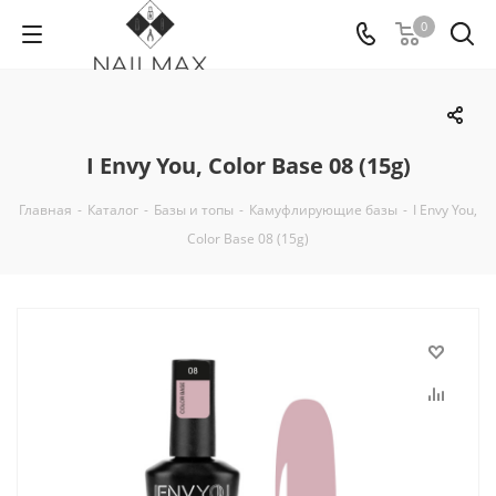
0
I Envy You, Color Base 08 (15g)
Главная
-
Каталог
-
Базы и топы
-
Камуфлирующие базы
-
I Envy You,
Color Base 08 (15g)