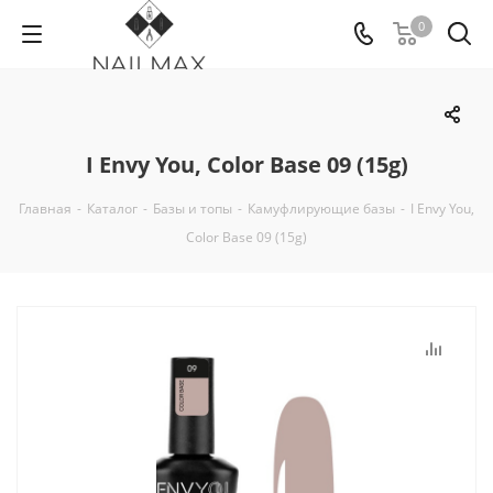
0
I Envy You, Color Base 09 (15g)
Главная
-
Каталог
-
Базы и топы
-
Камуфлирующие базы
-
I Envy You,
Color Base 09 (15g)