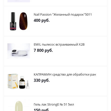
Nail Passion "Желанный подарок"5011
400
руб.
EMIL пылесос встраиваемый X2В
7 800
руб.
КАПРАМИН средство для обработки ран
330
руб.
Гель лак StrongE № 51 5мл
150
руб.