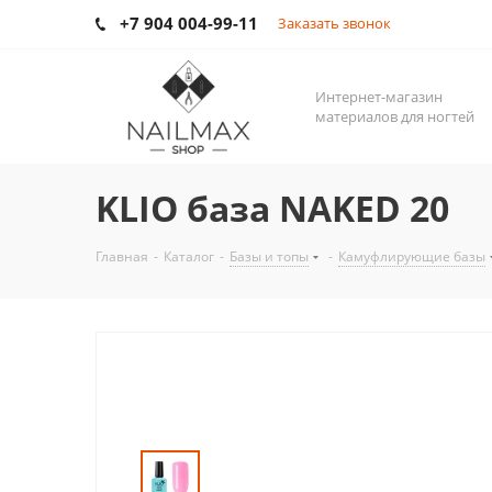
+7 904 004-99-11
Заказать звонок
Интернет-магазин
материалов для ногтей
KLIO база NAKED 20
Главная
-
Каталог
-
Базы и топы
-
Камуфлирующие базы