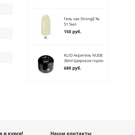
Гель лак StrongE №
51 5мл
150
руб.
KLIO Акригель NUDE
30ml Широкое горло
680
руб.
а в курсе!
Наши контакты