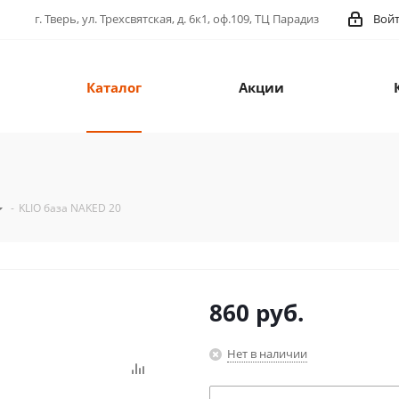
г. Тверь, ул. Трехсвятская, д. 6к1, оф.109, ТЦ Парадиз
Вой
Каталог
Акции
-
KLIO база NAKED 20
860
руб.
Нет в наличии