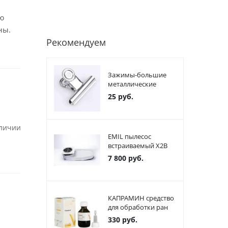
ю
ны.
Рекомендуем
Зажимы-большие
металлические
25
руб.
аличии
EMIL пылесос
встраиваемый X2В
7 800
руб.
КАПРАМИН средство
для обработки ран
330
руб.