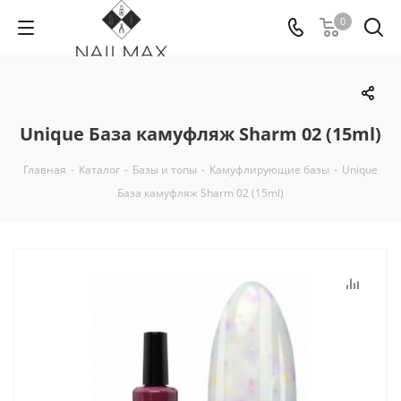
0
Unique База камуфляж Sharm 02 (15ml)
Главная
-
Каталог
-
Базы и топы
-
Камуфлирующие базы
-
Unique
База камуфляж Sharm 02 (15ml)