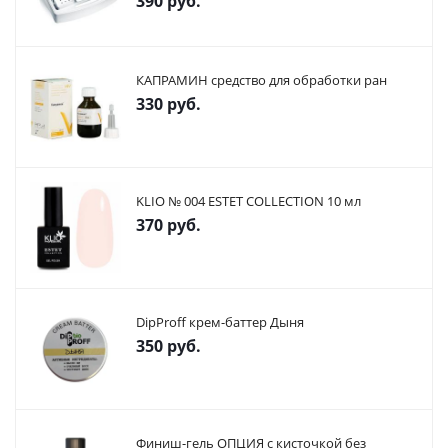
390
руб.
КАПРАМИН средство для обработки ран
330
руб.
KLIO № 004 ESTET COLLECTION 10 мл
370
руб.
DipProff крем-баттер Дыня
350
руб.
Финиш-гель ОПЦИЯ с кисточкой без