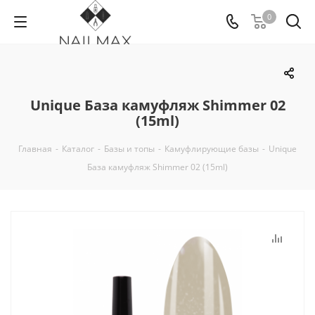
0
Unique База камуфляж Shimmer 02
(15ml)
Главная
-
Каталог
-
Базы и топы
-
Камуфлирующие базы
-
Unique
База камуфляж Shimmer 02 (15ml)