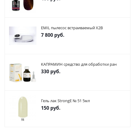
EMIL пылесос встраиваемый X2В
7 800
руб.
КАПРАМИН средство для обработки ран
330
руб.
Гель лак StrongE № 51 5мл
150
руб.