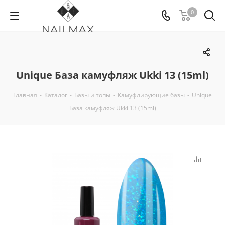
0
Unique База камуфляж Ukki 13 (15ml)
Главная
-
Каталог
-
Базы и топы
-
Камуфлирующие базы
-
Unique
База камуфляж Ukki 13 (15ml)