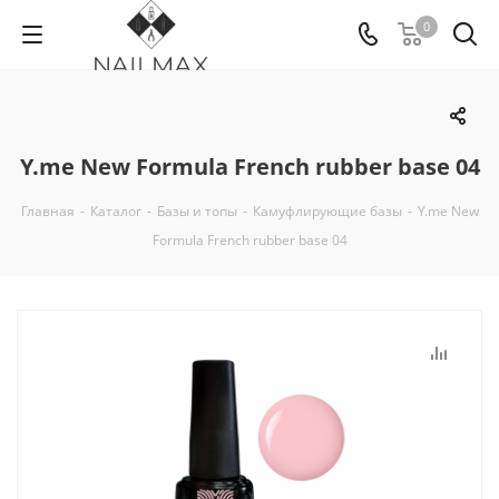
0
Y.me New Formula French rubber base 04
Главная
-
Каталог
-
Базы и топы
-
Камуфлирующие базы
-
Y.me New
Formula French rubber base 04