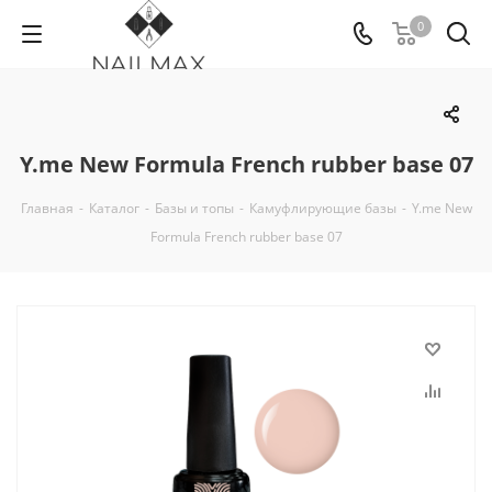
0
Y.me New Formula French rubber base 07
Главная
-
Каталог
-
Базы и топы
-
Камуфлирующие базы
-
Y.me New
Formula French rubber base 07