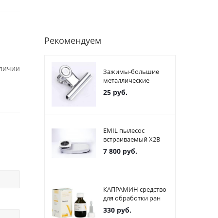
Рекомендуем
аличии
Зажимы-большие
металлические
25
руб.
EMIL пылесос
встраиваемый X2В
7 800
руб.
КАПРАМИН средство
для обработки ран
330
руб.