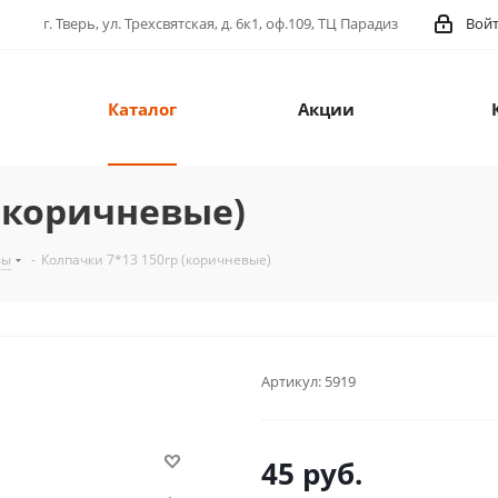
г. Тверь, ул. Трехсвятская, д. 6к1, оф.109, ТЦ Парадиз
Вой
Каталог
Акции
 (коричневые)
вы
-
Колпачки 7*13 150гр (коричневые)
Артикул:
5919
45
руб.