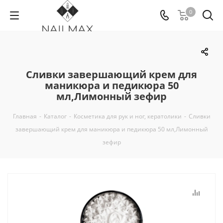
0
Сливки завершающий крем для
маникюра и педикюра 50
мл,Лимонный зефир
Главная
-
Каталог
-
Косметика для рук и ног, кератолики
-
Сливки
завершающий крем для маникюра и педикюра 50 мл,Лимонный
зефир