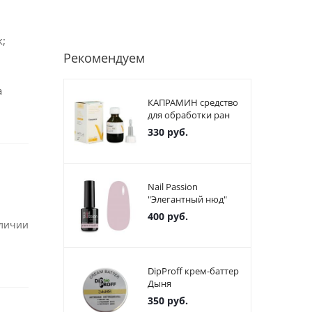
;
Рекомендуем
а
КАПРАМИН средство
для обработки ран
330
руб.
Nail Passion
"Элегантный нюд"
400
руб.
аличии
DipProff крем-баттер
Дыня
350
руб.