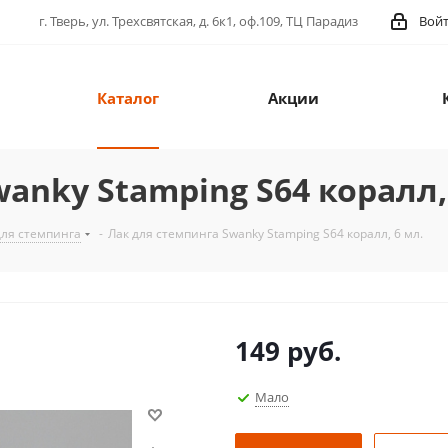
г. Тверь, ул. Трехсвятская, д. 6к1, оф.109, ТЦ Парадиз
Вой
Каталог
Акции
anky Stamping S64 коралл,
для стемпинга
-
Лак для стемпинга Swanky Stamping S64 коралл, 6 мл.
149
руб.
Мало