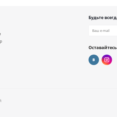
Будьте всегд
и
ар
Оставайтесь
й