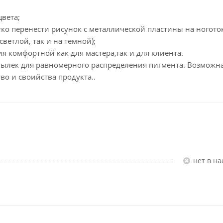
вета;
ко перенести рисунок с металлической пластины на ноготок
ветлой, так и на темной);
я комфортной как для мастера,так и для клиента.
ылек для равномерного распределения пигмента. Возможн
во и своийства продукта..
Нет в н