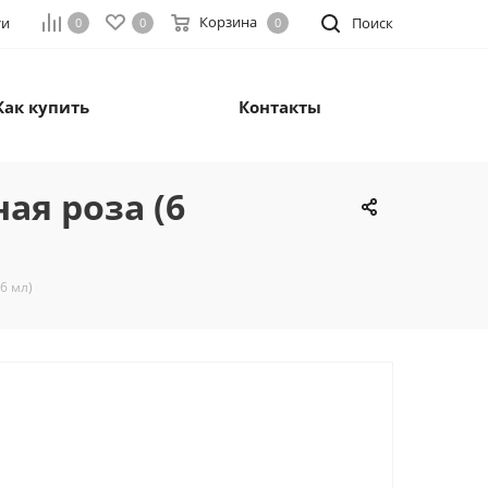
Корзина
ти
Поиск
0
0
0
Как купить
Контакты
ая роза (6
6 мл)