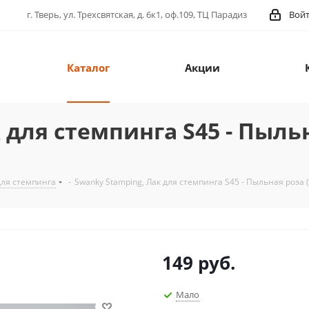
г. Тверь, ул. Трехсвятская, д. 6к1, оф.109, ТЦ Парадиз
Вой
Каталог
Акции
 для стемпинга S45 - Пыльн
для стемпинга
-
Swanky Stamping, Лак для стемпинга S45 - Пыльная роза (
149
руб.
Мало