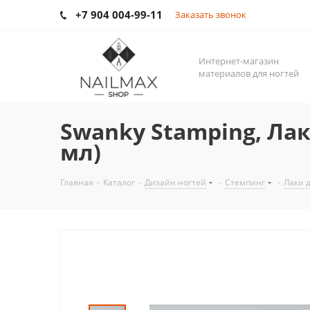
+7 904 004-99-11
Заказать звонок
Интернет-магазин
материалов для ногтей
Swanky Stamping, Лак
мл)
Главная
-
Каталог
-
Дизайн ногтей
-
Стемпинг
-
Лаки 