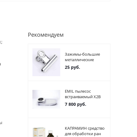
Рекомендуем
;
Зажимы-большие
металлические
а
25
руб.
EMIL пылесос
встраиваемый X2В
7 800
руб.
ы
КАПРАМИН средство
для обработки ран