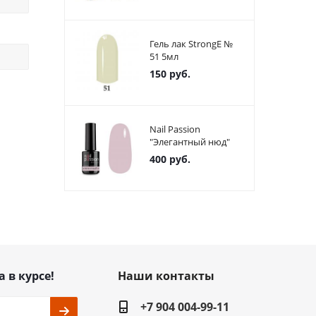
Гель лак StrongE №
51 5мл
150
руб.
Nail Passion
"Элегантный нюд"
400
руб.
а в курсе!
Наши контакты
+7 904 004-99-11