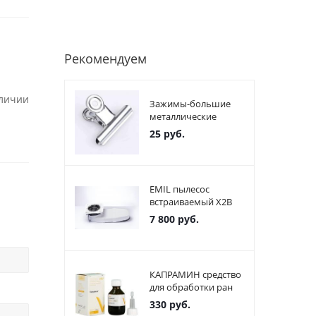
Рекомендуем
аличии
Зажимы-большие
металлические
25
руб.
EMIL пылесос
встраиваемый X2В
7 800
руб.
КАПРАМИН средство
для обработки ран
330
руб.