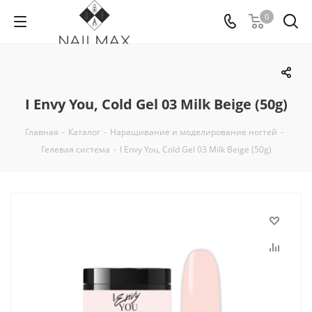
0
I Envy You, Cold Gel 03 Milk Beige (50g)
Главная
-
Каталог
-
Наращивание и моделирование ногтей
-
Гелевая система
-
I Envy You, Cold Gel 03 Milk Beige (50g)