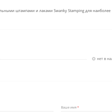
льными штампами и лаками Swanky Stamping для наиболее
Нет в н
Ваше имя
*