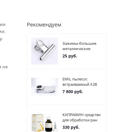
Рекомендуем
нии
ии.
у.
Зажимы-большие
металлические
25
руб.
я не
EMIL пылесос
встраиваемый X2В
7 800
руб.
КАПРАМИН средство
для обработки ран
330
руб.